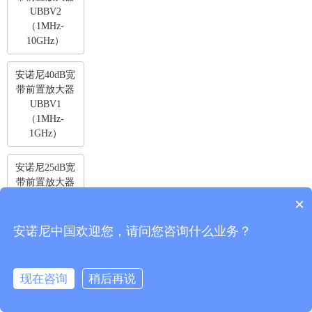
UBBV2
（1MHz-
10GHz）
安诺尼40dB宽
带前置放大器
UBBV1
（1MHz-
1GHz）
安诺尼25dB宽
带前置放大器
UBBV NF 25
×
（1Hz-
50MHz）
安诺尼中国欢迎您，请问您咨询什么业务？
安诺尼35dB宽
带前置放大器
现在咨询
稍后再说
UBBV NF 35
（1Hz -